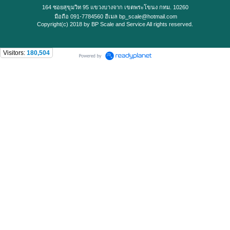
164 ซอยสุขุมวิท 95 แขวงบางจาก เขตพระโขนง กทม. 10260
มือถือ 091-7784560 อีเมล bp_scale@hotmail.com
Copyright(c) 2018 by BP Scale and Service All rights reserved.
Visitors:
180,504